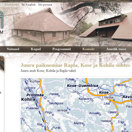
Eesti keeles
In English
По русски
Juuru paiknemine Rapla, Kose ja Kohila suhtes
Näitused
Kogud
Programmid
Kontakt
Ametlik teave
Juuru paiknemine Rapla, Kose ja Kohila suhtes
Juuru asub Kose, Kohila ja Rapla vahel.
d