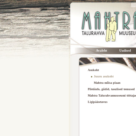
Avaleht
Uudised
Asukoht
Juuru asukoht
Mahtra mõisa plaan
Piletiinfo, giidid, tasulised teenused
Mahtra Talurahvamuuseumi töötaja
Ligipääsetavus