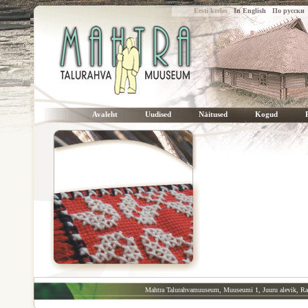
Eesti keeles
In English
По русски
Avaleht
Uudised
Näitused
Kogud
Mahtra Talurahvamuuseum, Muuseumi 1, Juuru alevik, Ra